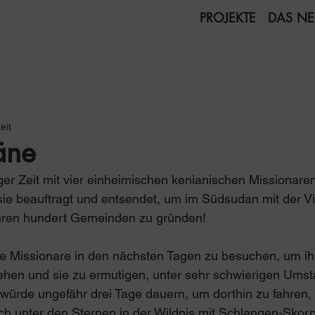
PROJEKTE
DAS NE
eit
äne
niger Zeit mit vier einheimischen kenianischen Missiona
sie beauftragt und entsendet, um im Südsudan mit der Vi
Jahren hundert Gemeinden zu gründen!
se Missionare in den nächsten Tagen zu besuchen, um ih
sehen und sie zu ermutigen, unter sehr schwierigen Ums
ürde ungefähr drei Tage dauern, um dorthin zu fahren, 
h unter den Sternen in der Wildnis mit Schlangen-Skorp