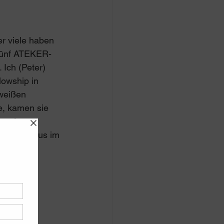
r viele haben 
 fünf ATEKER-
Ich (Peter) 
lowship in 
 weißen 
, kamen sie 
 und 
ar der Jesus im 