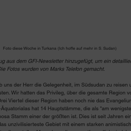
Foto diese Woche in Turkana (Ich hoffe auf mehr in S. Sudan)
g aus dem GFI-Newsletter hinzugefügt, um ein detaillier
 Die Fotos wurden von Marks Telefon gemacht.
b uns der Herr die Gelegenheit, im Südsudan zu reisen 
isten. Wir hatten das Privileg, über die gesamte Region v
Drei Viertel dieser Region haben noch nie das Evangeliu
Äquatorialas hat 14 Hauptstämme, die als "am wenigsten
osa Stamm einer der größten ist. Dies ist seit Jahren ein
das unzivilisierteste Gebiet mit einem starken animistisc