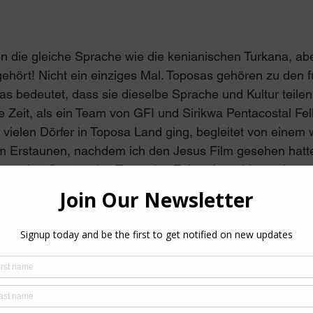
 die gleiche Sprache wie die kenianischen Turkana, abe
gehört! Nicht ein einziges Mal. Toposas gehören zu den
 bedeutet, dass sie dieselbe Sprache und Kultur teilen. 
e Zeit, als ein Team von GFI und Sirikwa Pentacostal Fel
 vielen Dörfer in Toposa Land ging, begleitet von einem
m Erstaunen, nachdem ich den Jesus Film gesehen hatte
g an den Ort, wo das Team das Zelt aufgeschlagen hatte
us mit ihnen redete und dachte, dass der weiße Mission