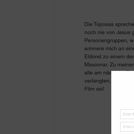
Die Toposas sprechen
noch nie von Jesus 
Personengruppen, was
erinnere mich an ein
Eldoret zu einem der
Missionar. Zu meine
alle am nächsten Ta
verlangten, dass Jes
Film sei!