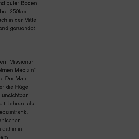
und guter Boden 
über 250km 
ch in der Mitte 
gend geruendet 
 
em Missionar 
eimen Medizin" 
e. Der Mann 
er die Hügel 
 unsichtbar 
it Jahren, als 
dizintrank, 
anischer 
 dahin in 
dem 