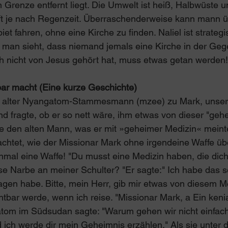
 Grenze entfernt liegt. Die Umwelt ist heiß, Halbwüste 
aft je nach Regenzeit. Überraschenderweise kann mann 
t fahren, ohne eine Kirche zu finden. Naliel ist strategis
 man sieht, dass niemand jemals eine Kirche in der Ge
h nicht von Jesus gehört hat, muss etwas getan werden!
bar macht (Eine kurze Geschichte)
n alter Nyangatom-Stammesmann (mzee) zu Mark, unser
d fragte, ob er so nett wäre, ihm etwas von dieser "geh
te den alten Mann, was er mit »geheimer Medizin« meint
chtet, wie der Missionar Mark ohne irgendeine Waffe üb
einmal eine Waffe! "Du musst eine Medizin haben, die dich
se Narbe an meiner Schulter? "Er sagte:" Ich habe das se
agen habe. Bitte, mein Herr, gib mir etwas von diesem Me
htbar werde, wenn ich reise. "Missionar Mark, a Ein keni
tom im Südsudan sagte: "Warum gehen wir nicht einfach
ich werde dir mein Geheimnis erzählen." Als sie unter 