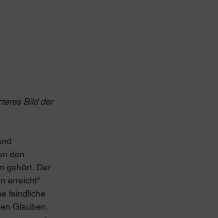
teres Bild der 
und 
on den 
m gehört. Der 
 erreicht" 
e feindliche 
hen Glauben. 